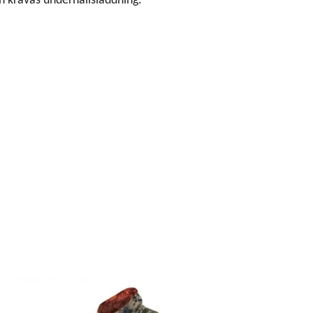
an krävas underhållsladdning.