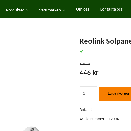
Om oss
Kontakta oss
Produkter
Varumärken
Reolink Solpane
I
495 kr
446 kr
Lägg i korgen
Antal:
2
Artikelnummer:
RL2004