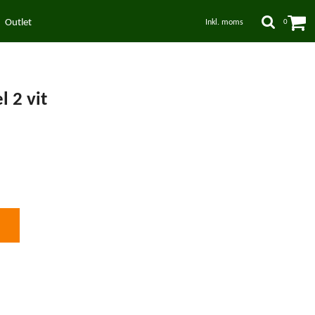
Outlet
Inkl. moms
0
l 2 vit