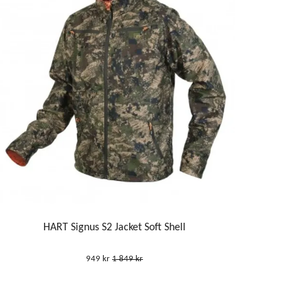
HART Signus S2 Jacket Soft Shell
949 kr
1 849 kr