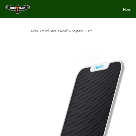
Hem
Hem
Produkter
Reolink Solpanel 2 vit