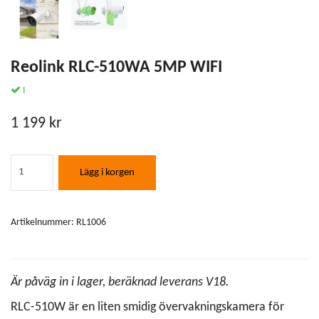
Reolink RLC-510WA 5MP WIFI
I
1 199 kr
Lägg i korgen
Artikelnummer:
RL1006
Är påväg in i lager, beräknad leverans V18.
RLC-510W är en liten smidig övervakningskamera för