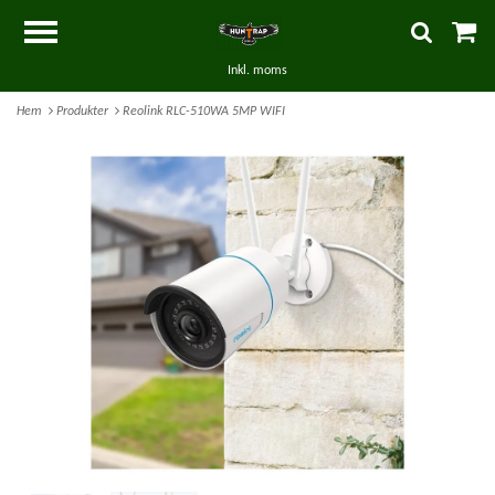
Inkl. moms
Hem
Produkter
Reolink RLC-510WA 5MP WIFI