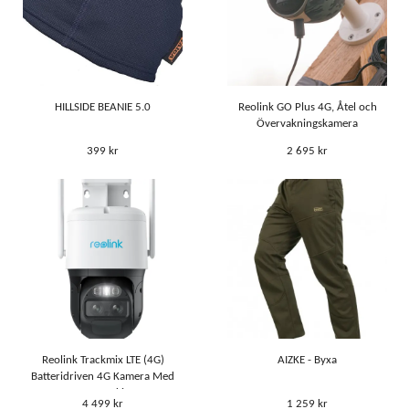
HILLSIDE BEANIE 5.0
Reolink GO Plus 4G, Åtel och
Övervakningskamera
399 kr
2 695 kr
Reolink Trackmix LTE (4G)
AIZKE - Byxa
Batteridriven 4G Kamera Med
Auto Tracking
4 499 kr
1 259 kr