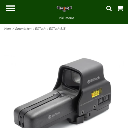
Inkl. moms
Hem
Varumärken
EOTech
EOTech 518