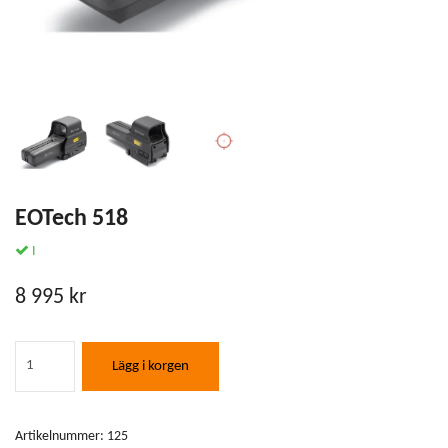
EOTech 518
I
8 995 kr
Lägg i korgen
Artikelnummer:
125