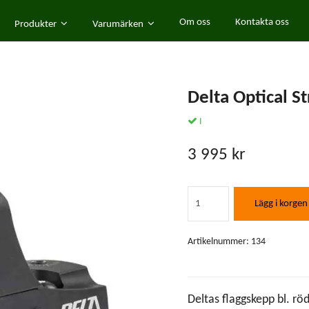
Om oss
Kontakta oss
Produkter
Varumärken
Delta Optical 
I
3 995 kr
Lägg i korgen
Artikelnummer:
134
Deltas flaggskepp bl. rö