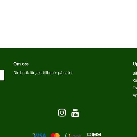
Om oss
U
Din butik för jakt tillbehör på nätet
Bi
a
Kö
Fr
An