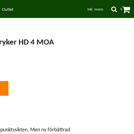
Outlet
Inkl. moms
0
Stryker HD 4 MOA
dpunktssikten. Men ny förbättrad