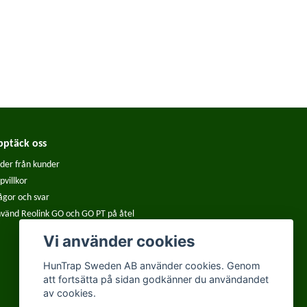
pptäck oss
lder från kunder
pvillkor
ågor och svar
vänd Reolink GO och GO PT på åtel
Vi använder cookies
HunTrap Sweden AB använder cookies. Genom
att fortsätta på sidan godkänner du användandet
av cookies.